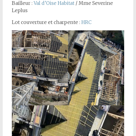
Bailleur :
Val d’Oise Habitat
/ Mme Severine
Leplus
Lot couverture et charpente :
HRC