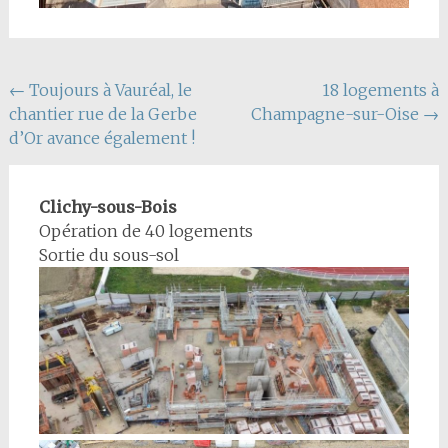
Navigation
←
Toujours à Vauréal, le
18 logements à
chantier rue de la Gerbe
Champagne-sur-Oise
→
de
d’Or avance également !
l'article
Clichy-sous-Bois
Opération de 40 logements
Sortie du sous-sol