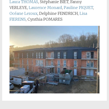
Laura THOMAS
, Stéphanie BIET, Fanny
VERLEYE,
Laurence Monard
,
Pauline PIQUET
,
Océane Leroux
, Delphine FENDRICH,
Lisa
FIERENS
, Cynthia POMARES