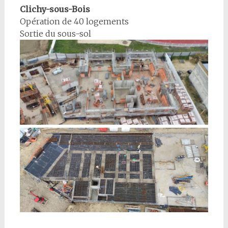
sein
Clichy-sous-Bois
Opération de 40 logements
des
Sortie du sous-sol
articles