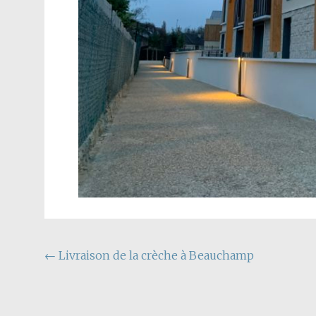
Navigation
←
Livraison de la crèche à Beauchamp
de
l'article