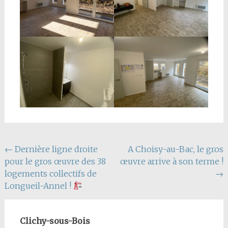
Navigation
←
Dernière ligne droite
A Choisy-au-Bac, le gros
pour le gros œuvre des 38
œuvre arrive à son terme !
de
logements collectifs de
→
l'article
Longueil-Annel !
Clichy-sous-Bois